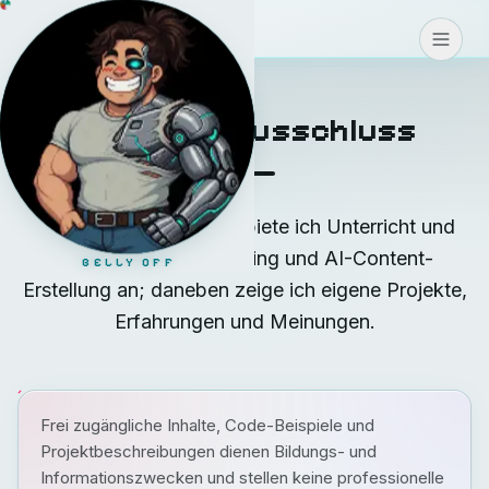
Coding
>
>
>
KONTAKT
Haftungsausschluss
Auf coding.teodoro.ch biete ich Unterricht und
Coaching in Vibe Coding und AI-Content-
BELLY OFF
Erstellung an; daneben zeige ich eigene Projekte,
Erfahrungen und Meinungen.
Frei zugängliche Inhalte, Code-Beispiele und
Projektbeschreibungen dienen Bildungs- und
Informationszwecken und stellen keine professionelle